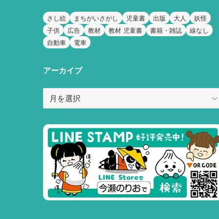
さし絵
まちがいさがし
児童書
出版
大人
妖怪
子供
広告
教材
教材 児童書
書籍・雑誌
線なし
自動車
電車
アーカイブ
ア
ー
カ
イ
ブ