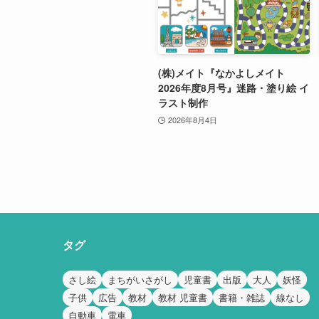
(株)メイト『なかよしメイト
2026年度8月号』迷路・塗り絵 イ
ラスト制作
2026年8月4日
タグ
さし絵
まちがいさがし
児童書
出版
大人
妖怪
子供
広告
教材
教材 児童書
書籍・雑誌
線なし
自動車
電車