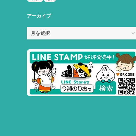
アーカイブ
ア
ー
カ
イ
ブ