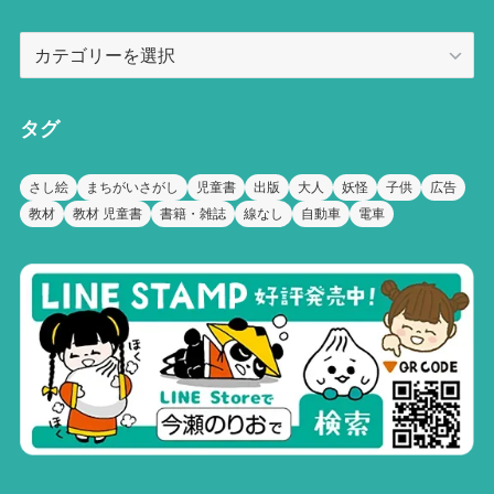
カ
テ
ゴ
リ
タグ
ー
さし絵
まちがいさがし
児童書
出版
大人
妖怪
子供
広告
教材
教材 児童書
書籍・雑誌
線なし
自動車
電車